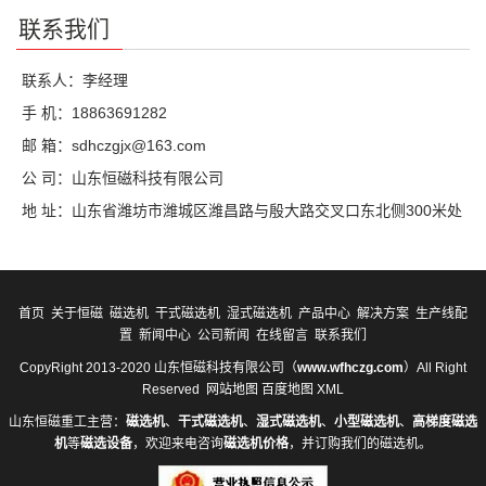
联系我们
联系人：李经理
手 机：18863691282
邮 箱：sdhczgjx@163.com
公 司：山东恒磁科技有限公司
地 址：山东省潍坊市潍城区潍昌路与殷大路交叉口东北侧300米处
首页
关于恒磁
磁选机
干式磁选机
湿式磁选机
产品中心
解决方案
生产线配
置
新闻中心
公司新闻
在线留言
联系我们
CopyRight 2013-2020 山东恒磁科技有限公司（
www.wfhczg.com
）All Right
Reserved
网站地图
百度地图
XML
山东恒磁重工主营：
磁选机
、
干式磁选机
、
湿式磁选机
、
小型磁选机
、
高梯度磁选
机
等
磁选设备
，欢迎来电咨询
磁选机价格
，并订购我们的磁选机。