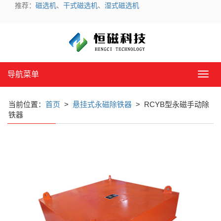
推荐：
磁选机
、
干式磁选机
、
湿式磁选机
导航菜单
导
航
菜
当前位置：
首页
>
悬挂式永磁除铁器
> RCYB型永磁手动除
单
铁器