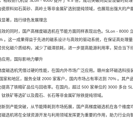
，相较前代机型
SLon - 4000
提升了
4.5
倍，成功突破同类型设备的处理
陶瓷原料如石英砂、高岭土等非金属矿选别提纯领域，也展现出强大的产
效显著，践行绿色发展理念
高效的同时，国产高梯度磁选机在节能方面同样表现出色。
SLon - 8000
0%
。这一成果得益于先进的磁系设计与高效的驱动系统，在保证高处理量
过优化磁介质结构，减少了磁滞损耗，进一步提高能源利用率，契合当下
场应用，国际影响力攀升
梯度磁选机凭借过硬的性能，在国内外市场广泛应用。赣州金环磁选科技
国家和地区，服务全球
2000
家客户，国内市场占有率达到
70%
。其产
功提高了铁精矿品位与回收率。在国内，超过
500
家单位的
3000
多台
SL
、钛铁矿等选矿以及霞石、长石等非金属矿除铁提纯领域。
创新到产能突破，从节能降耗到市场拓展，国产高梯度磁选机在各个维度均
度磁选机将在全球资源开发与利用领域发挥更为重要的作用，助力行业向