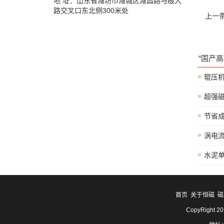
地 址：山东省潍坊市潍城区潍昌路与殷大
路交叉口东北侧300米处
上一
“国产
辊压
超强
节省
涡电
水泥
首页
关于恒磁
磁
CopyRight