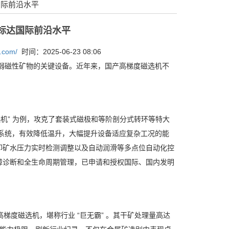
国际前沿水平
标达国际前沿水平
g.com/
时间：2025-06-23 08:06
弱磁性矿物的关键设备。近年来，国产高梯度磁选机不
选机
”
为例，攻克了套装式磁极和等阶剖分式转环等特大
系统，有效降低温升，大幅提升设备适应复杂工况的能
卸矿水压力实时检测调整以及自动润滑等多点位自动化控
障诊断和全生命周期管理，已申请和授权国际、国内发明
高梯度磁选机，堪称行业
“
巨无霸
”
。其干矿处理量高达