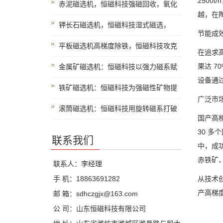
2500t/h
赤泥磁选机，恒磁科技强磁回收，氧化
越，在
钾长石磁选机，恒磁科技湿式磁选，
节能成
平板磁选机高梯度除铁，恒磁科技攻克
在追求
果达
7
金属矿磁选机：恒磁科技以强力磁系赋
设备通
铁矿磁选机：恒磁科技为强磁性矿物提
广泛市
滚筒磁选机：恒磁科技用旋转磁系打破
国产高
30
多个
联系我们
中，成
赤铁矿
联系人：李经理
手 机：18863691282
从技术
产高梯
邮 箱：sdhczgjx@163.com
公 司：山东恒磁科技有限公司