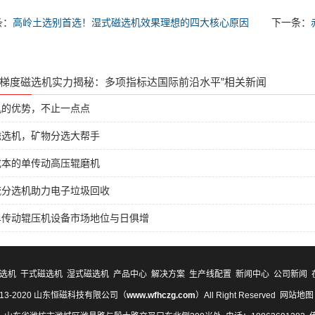
条：
高岭土选别首选！湿式磁选机效果理想的四大核心原因
下一条：
高梯度磁选机实力揭秘：多项指标达国际前沿水平”相关新闻
机的优势，不止一点点
磁选机，矿物分选大帮手
成本的单传动高压辊磨机
流分选机助力电子垃圾回收
单传动辊压机设备市场地位与日俱增
选机
干式磁选机
湿式磁选机
产品中心
解决方案
生产线配置
新闻中心
公司新闻
 2013-2020 山东恒磁科技有限公司（
www.wfhczg.com
）All Right Reserved
网站地图