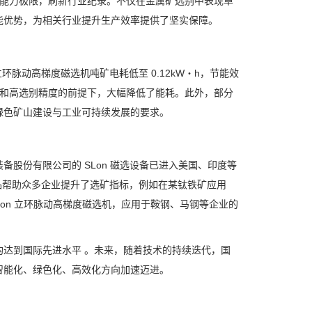
能力极限，刷新行业纪录。不仅在金属矿选别中表现卓
能优势，为相关行业提升生产效率提供了坚实保障。
立环脉动高梯度磁选机吨矿电耗低至
0.12kW
・
h
，节能效
和高选别精度的前提下，大幅降低了能耗。此外，部分
绿色矿山建设与工业可持续发展的要求。
装备股份有限公司的
SLon
磁选设备已进入美国、印度等
品帮助众多企业提升了选矿指标，例如在某钛铁矿应用
on
立环脉动高梯度磁选机，应用于鞍钢、马钢等企业的
达到国际先进水平 。未来，随着技术的持续迭代，国
智能化、绿色化、高效化方向加速迈进。