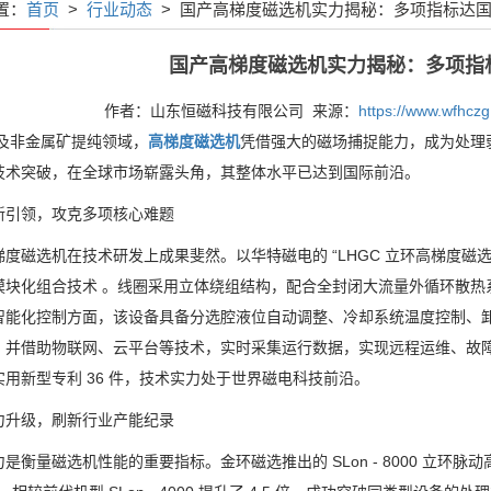
置：
首页
>
行业动态
> 国产高梯度磁选机实力揭秘：多项指标达
国产高梯度磁选机实力揭秘：多项指
作者：山东恒磁科技有限公司 来源：
https://www.wfhcz
及非金属矿提纯领域，
高梯度磁选机
凭借强大的磁场捕捉能力，成为处理
技术突破，在全球市场崭露头角，其整体水平已达到国际前沿。
新引领，攻克多项核心难题
梯度磁选机在技术研发上成果斐然。以华特磁电的
“LHGC
立环高梯度磁
模块化组合技术 。线圈采用立体绕组结构，配合全封闭大流量外循环散热
智能化控制方面，该设备具备分选腔液位自动调整、冷却系统温度控制、
，并借助物联网、云平台等技术，实时采集运行数据，实现远程运维、故
实用新型专利
36
件，技术实力处于世界磁电科技前沿。
力升级，刷新行业产能纪录
力是衡量磁选机性能的重要指标。金环磁选推出的
SLon - 8000
立环脉动