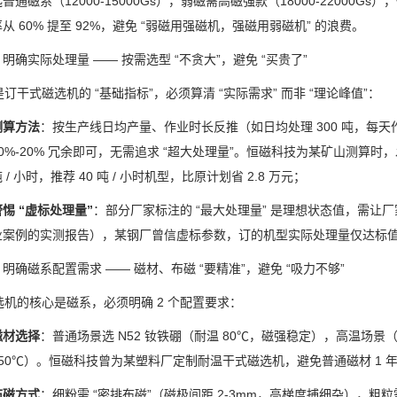
选普通磁系（
12000-15000Gs
），弱磁需高磁强款（
18000-22000Gs
），
率从
60%
提至
92%
，避免
“
弱磁用强磁机，强磁用弱磁机
”
的浪费。
：明确实际处理量
——
按需选型
“
不贪大
”
，避免
“
买贵了
”
是订干式磁选机的
“
基础指标
”
，必须算清
“
实际需求
”
而非
“
理论峰值
”
：
测算方法
：按生产线日均产量、作业时长反推（如日均处理
300
吨，每天
0%-20%
冗余即可，无需追求
“
超大处理量
”
。恒磁科技为某矿山测算时，
吨
/
小时，推荐
40
吨
/
小时机型，比原计划省
2.8
万元；
警惕
“
虚标处理量
”
：部分厂家标注的
“
最大处理量
”
是理想状态值，需让厂
业案例的实测报告），某钢厂曾信虚标参数，订的机型实际处理量仅达标
：明确磁系配置需求
——
磁材、布磁
“
要精准
”
，避免
“
吸力不够
”
选机的核心是磁系，必须明确
2
个配置要求：
磁材选择
：普通场景选
N52
钕铁硼（耐温
80℃
，磁强稳定），高温场景
50℃
）。恒磁科技曾为某塑料厂定制耐温干式磁选机，避免普通磁材
1
布磁方式
：细粉需
“
密排布磁
”
（磁极间距
2-3mm
，高梯度捕细杂），粗粒