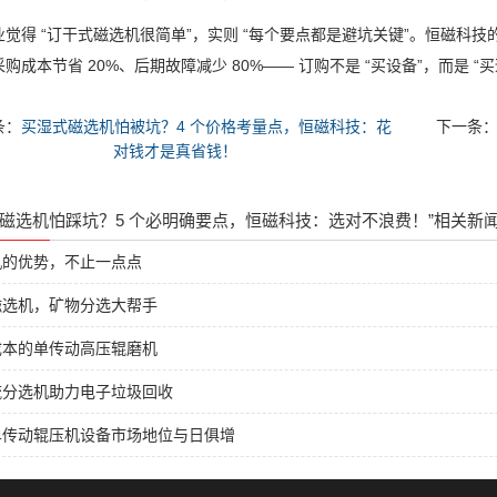
业觉得
“
订干式磁选机很简单
”
，实则
“
每个要点都是避坑关键
”
。恒磁科技
采购成本节省
20%
、后期故障减少
80%——
订购不是
“
买设备
”
，而是
“
买
条：
买湿式磁选机怕被坑？4 个价格考量点，恒磁科技：花
下一条
对钱才是真省钱！
式磁选机怕踩坑？5 个必明确要点，恒磁科技：选对不浪费！”相关新
机的优势，不止一点点
磁选机，矿物分选大帮手
成本的单传动高压辊磨机
流分选机助力电子垃圾回收
单传动辊压机设备市场地位与日俱增