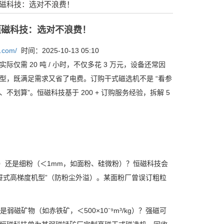
恒磁科技：选对不浪费！
恒磁科技：选对不浪费！
g.com/
时间：2025-10-13 05:10
实际仅需
20
吨
/
小时，不仅多花
3
万元，设备还常因
型，既满足需求又省了电费。订购干式磁选机不是
“
看参
、不划算
”
。恒磁科技基于
200 +
订购服务经验，拆解
5
）还是细粉（＜
1mm
，如面粉、硅微粉）？恒磁科技会
屉式高梯度机型
”
（防粉尘外溢）。某面粉厂曾误订粗粒
是弱磁矿物（如赤铁矿，＜
500×10
⁻⁹
m
³
/kg
）？强磁可