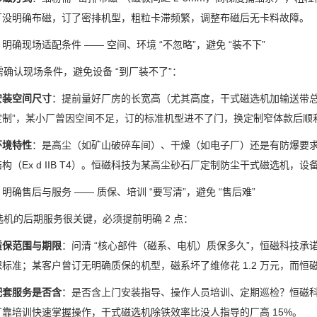
厂没明确布磁，订了密排机型，粗粒卡滞频繁，调整布磁后无卡料故障。
：明确现场适配条件
——
空间、环境
“
不忽略
”
，避免
“
装不下
”
需确认现场条件，避免设备
“
到厂装不了
”
：
安装空间尺寸
：提前量好厂房的长宽高（尤其高度，干式磁选机加输送带
定制
”
，某小厂曾因空间不足，订的标准机型进不了门，换定制窄体款后顺
环境特性
：是高尘（如矿山破碎车间）、干燥（如电子厂）还是有防爆要
结构（
Ex d IIB T4
）。恒磁科技为某高尘砂石厂定制防尘干式磁选机，设
：明确售后与服务
——
质保、培训
“
要写清
”
，避免
“
售后难
”
选机的后期服务很关键，必须提前明确
2
点：
质保范围与期限
：问清
“
核心部件（磁系、电机）质保多久
”
，恒磁科技承
保标准；某客户曾订无明确质保的机型，磁系坏了维修花
1.2
万元，而恒
配套服务是否含
：是否含上门安装指导、操作人员培训、定期巡检？恒磁
厂靠培训快速掌握操作，干式磁选机除铁效率比没人指导的厂高
15%
。