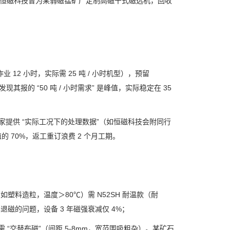
恒磁科技曾为某弱磁锰矿厂定制高磁干式磁选机，回收
作业
12
小时，实际需
25
吨
/
小时机型），预留
发现其报的
“50
吨
/
小时需求
”
是峰值，实际稳定在
35
家提供
“
实际工况下的处理数据
”
（如恒磁科技会附同行
值的
70%
，返工重订浪费
2
个月工期。
（如塑料造粒，温度＞
80℃
）需
N52SH
耐温款（耐
年退磁的问题，设备
3
年磁强衰减仅
4%
；
需
“
交替布磁
”
（间距
5-8mm
，宽范围吸粗杂）。某矿石