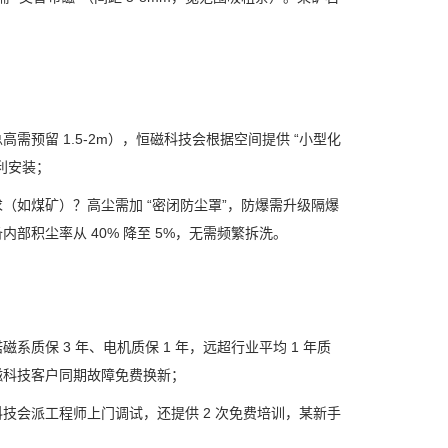
总高需预留
1.5-2m
），恒磁科技会根据空间提供
“
小型化
利安装；
求（如煤矿）？高尘需加
“
密闭防尘罩
”
，防爆需升级隔爆
备内部积尘率从
40%
降至
5%
，无需频繁拆洗。
诺磁系质保
3
年、电机质保
1
年，远超行业平均
1
年质
磁科技客户同期故障免费换新；
科技会派工程师上门调试，还提供
2
次免费培训，某新手