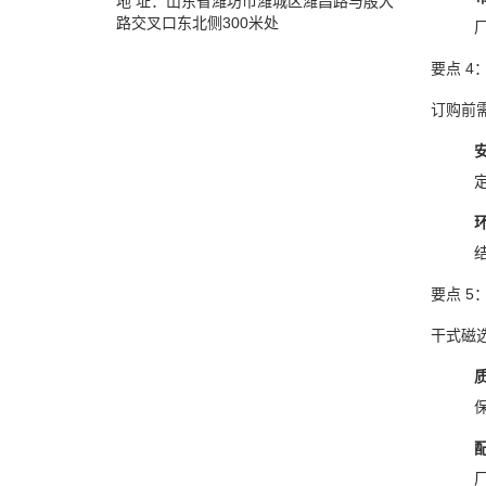
地 址：山东省潍坊市潍城区潍昌路与殷大
路交叉口东北侧300米处
要点
4
订购前
要点
5
干式磁