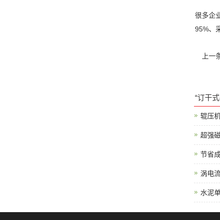
很多企
95%
、
上一
“订干
辊压
超强
节省
涡电
水泥